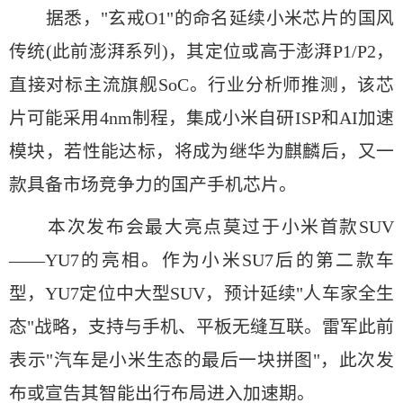
据悉，"玄戒O1"的命名延续小米芯片的国风
传统(此前澎湃系列)，其定位或高于澎湃P1/P2，
直接对标主流旗舰SoC。行业分析师推测，该芯
片可能采用4nm制程，集成小米自研ISP和AI加速
模块，若性能达标，将成为继华为麒麟后，又一
款具备市场竞争力的国产手机芯片。
本次发布会最大亮点莫过于小米首款SUV
——YU7的亮相。作为小米SU7后的第二款车
型，YU7定位中大型SUV，预计延续"人车家全生
态"战略，支持与手机、平板无缝互联。雷军此前
表示"汽车是小米生态的最后一块拼图"，此次发
布或宣告其智能出行布局进入加速期。