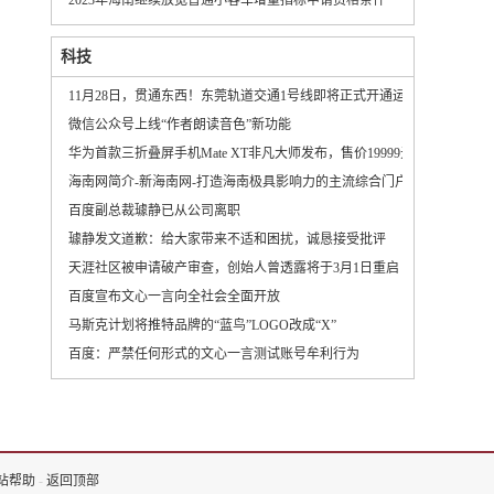
2023年海南继续放宽普通小客车增量指标申请资格条件
科技
11月28日，贯通东西！东莞轨道交通1号线即将正式开通运营
微信公众号上线“作者朗读音色”新功能
华为首款三折叠屏手机Mate XT非凡大师发布，售价19999元起
海南网简介-新海南网-打造海南极具影响力的主流综合门户网站
百度副总裁璩静已从公司离职
璩静发文道歉：给大家带来不适和困扰，诚恳接受批评
天涯社区被申请破产审查，创始人曾透露将于3月1日重启
百度宣布文心一言向全社会全面开放
马斯克计划将推特品牌的“蓝鸟”LOGO改成“X”
百度：严禁任何形式的文心一言测试账号牟利行为
站帮助
-
返回顶部