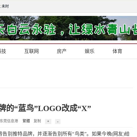
六 未时
科技
互联网
房产
娱乐
体育
的“蓝鸟”LOGO改成“X”
1 来源：东莞信息港
繁體
复制
别推特品牌，并逐渐告别所有“鸟类”。如果今晚(网友)给