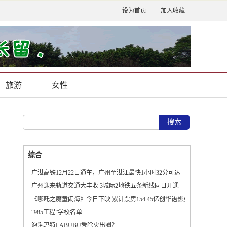
设为首页
加入收藏
旅游
女性
综合
广湛高铁12月22日通车，广州至湛江最快1小时32分可达
广州迎来轨道交通大丰收 3城际2地铁五条新线同日开通
《哪吒之魔童闹海》今日下映 累计票房154.45亿创华语影史新纪录
“985工程”学校名单
泡泡玛特LABUBU凭啥火出圈？