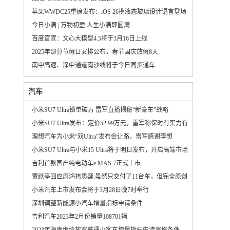
苹果WWDC25重磅发布：iOS 26携液态玻璃设计语言登场
今日小满 | 万物初盈 人生小满即圆满
百度官宣：文心大模型4.5将于3月16日上线
2025年部分节假日安排公布，春节国庆放假8天
南中高速、深中通道南沙线将于今日同步通车
汽车
小米SU7 Ultra锁单破万 雷军直播揭秘“新豪车”战略
小米SU7 Ultra发布：定价52.99万元，雷军称保时有实力有格局
理想汽车为小米“双Ultra”发布会让路，雷军感谢李想
小米SU7 Ultra与小米15 Ultra将于明日发布，开启高端市场新篇章
吉利首款国产纯电动车e.MAS 7正式上市
贾跃亭回应周鸿祎质疑:虽然只交付了11台车，但完全原创
小米汽车上市发布会将于3月28日晚7时举行
深圳调整新能源小汽车增量指标申请条件
吉利汽车2023年2月份销量108701辆